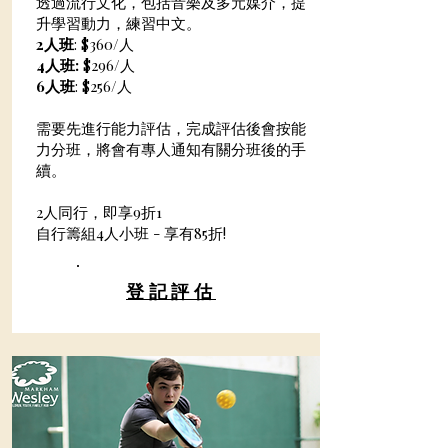
透過流行文化，包括音樂及多元媒介，提
升學習動力，練習中文。
2人班
: $360/人
4人班:
$296/人
6人班
: $256/人
需要先進行能力評估，完成評估後會按能
力分班，將會有專人通知有關分班後的手
續。
2人同行，即享9折1
自行籌組4人小班 - 享有85折!
​登記評估