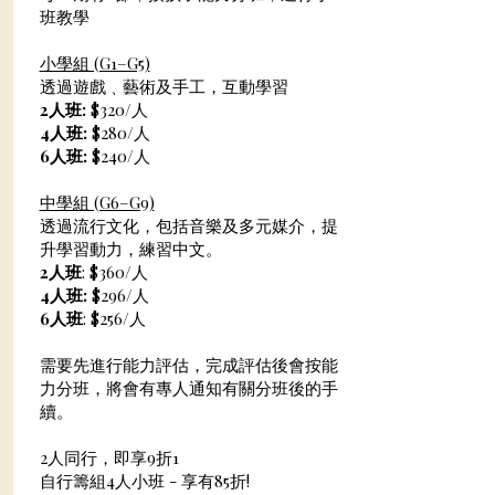
班教學​
小學組 (G1–G5)
透過遊戲﹑藝術及手工，互動學習
2人班:
$320/人
4人班:
$280/人
6人班:
$240/人
中學組 (G6–G9)
透過流行文化，包括音樂及多元媒介，提
升學習動力，練習中文。
2人班
: $360/人
4人班:
$296/人
6人班
: $256/人
需要先進行能力評估，完成評估後會按能
力分班，將會有專人通知有關分班後的手
續。
2人同行，即享9折1
自行籌組4人小班 - 享有85折!