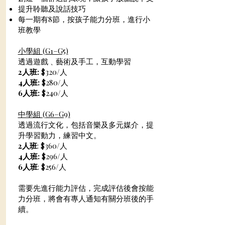
提升聆聽及說話技巧
每一期有8節，按孩子能力分班，進行小
班教學​
小學組 (G1–G5)
透過遊戲﹑藝術及手工，互動學習
2人班:
$320/人
4人班:
$280/人
6人班:
$240/人
中學組 (G6–G9)
透過流行文化，包括音樂及多元媒介，提
升學習動力，練習中文。
2人班
: $360/人
4人班:
$296/人
6人班
: $256/人
需要先進行能力評估，完成評估後會按能
力分班，將會有專人通知有關分班後的手
續。