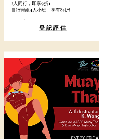
2人同行，即享9折1
自行籌組4人小班 - 享有85折!
​登記評估